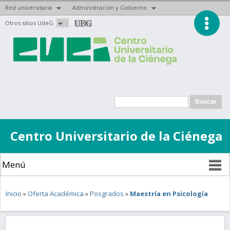
Red universitaria
Administración y Gobierno
Pasar al
Otros sitios UdeG
contenido
principal
Formulario de
Buscar
búsqueda
Centro Universitario de la Ciénega
Se encuentra usted aquí
Inicio
»
Oferta Académica
»
Posgrados
»
Maestría en Psicología